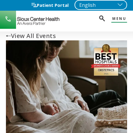
Patient Portal
MENU
712-
722-
1271
View All Events