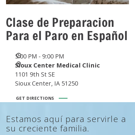
Clase de Preparacion
Para el Paro en Español
Date
5:00 PM - 9:00 PM
and
Location
Sioux Center Medical Clinic
Time
1101 9th St SE
Sioux Center, IA 51250
GET DIRECTIONS
Estamos aquí para servirle a
su creciente familia.