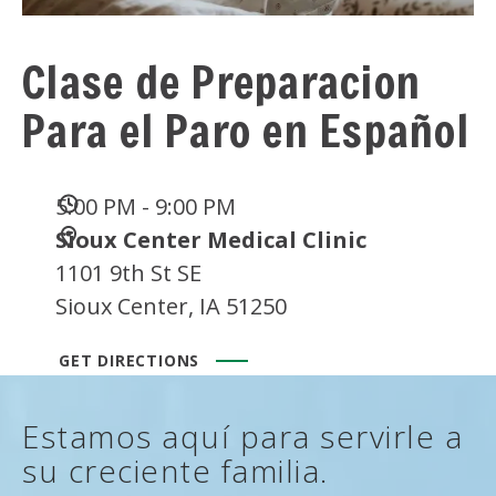
Clase de Preparacion
Para el Paro en Español
Date
5:00 PM - 9:00 PM
and
Location
Sioux Center Medical Clinic
Time
1101 9th St SE
Sioux Center, IA 51250
GET DIRECTIONS
Estamos aquí para servirle a
su creciente familia.