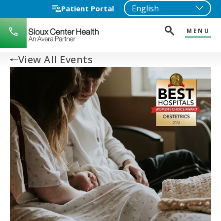
Patient Portal
MENU
712-
722-
1271
View All Events